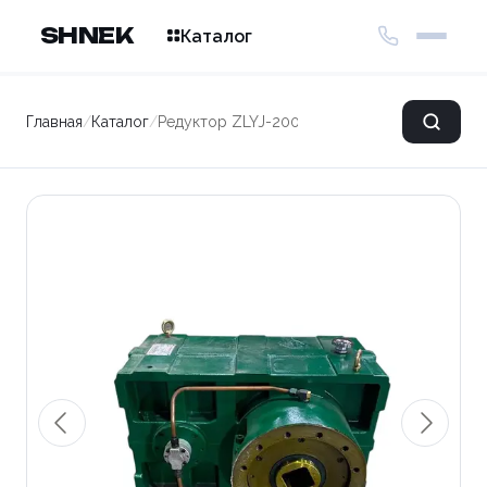
SHNEK
Каталог
Главная
/
Каталог
/
Редуктор ZLYJ-200-l