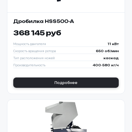
Дробилка HSS500-A
368 145 руб
Мощность двигателя
11 кВт
Скорость вращения ротора
650 об/мин
Тип расположения ножей
каскад
Производительность
400-580 кг/ч
Подробнее