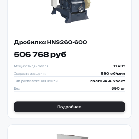
Дробилка HNS260-600
506 768 руб
Мощность двигателя
11 кВт
Скорость вращения
580 об/мин
Тип расположения ножей
ласточкин хвост
Вес
590 кг
Подробнее