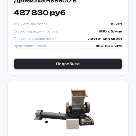
Дробилка HSS600-B
487 830 руб
Мощность двигателя
15 кВт
Скорость вращения ротора
580 об/мин
Тип расположения ножей
ласточкин хвост
Производительность
450-600 кг/ч
Подробнее