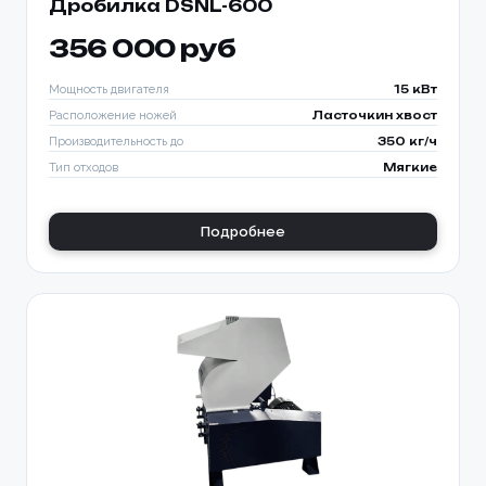
Дробилка DSNL-600
356 000 руб
Мощность двигателя
15 кВт
Расположение ножей
Ласточкин хвост
Производительность до
350 кг/ч
Тип отходов
Мягкие
Подробнее