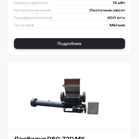
Мощность двигателя
15 кВт
Расположение ножей
Ласточкин хвост
Производительность до
400 кг/ч
Тип отходов
Мягкие
Подробнее
Дробилка DSG-720 MY