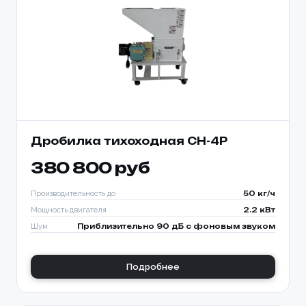
Дробилка тихоходная CH-4P
380 800 руб
Производительность до
50 кг/ч
Ваше имя *
Мощность двигателя
2.2 кВт
Товар
Шум
Приблизительно 90 дБ с фоновым звуком
Ваше имя *
Способ оплаты
Телефон *
Подробнее
Телефон *