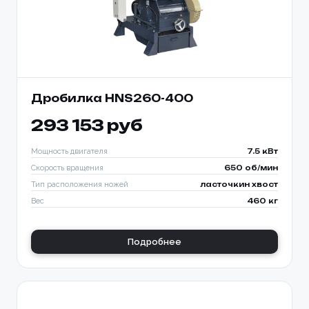
Дробилка HNS260-400
293 153 руб
Мощность двигателя
7.5 кВт
Скорость вращения
650 об/мин
Тип расположения ножей
ласточкин хвост
Вес
460 кг
Подробнее