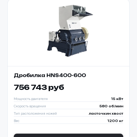
Дробилка HNS400-600
756 743 руб
Мощность двигателя
15 кВт
Скорость вращения
580 об/мин
Тип расположения ножей
ласточкин хвост
Вес
1200 кг