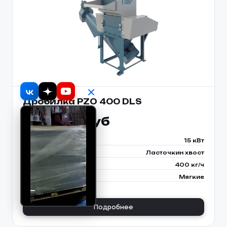
Дробилка PZO 400 DLS
904 928 руб
Мощность двигателя
15 кВт
Расположение ножей
Ласточкин хвост
Производительность до
400 кг/ч
Тип отходов
Мягкие
Подробнее