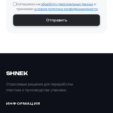
Соглашаюсь на
обработку персональных данных
и
Владивосток
принимаю
условия политики конфиденциальности
Владимир
Отправить
Волгоград
Волгодонск
Волжский
Вологда
SHNEK
Воронеж
Отраслевые решения для переработки
пластика и производства упаковки.
Всеволожск
ИНФОРМАЦИЯ
Вятские Поляны