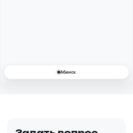
Баксан
Балаково
Балашиха
Барнаул
Батайск
Абинск
Бахчисарай
Белгород
Белоусово
Березовский
Задать вопрос