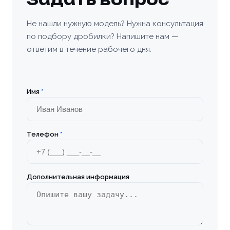
Бийск
Не нашли нужную модель? Нужна консультация
по подбору дробилки? Напишите нам —
Богородицк
ответим в течение рабочего дня.
Болхов
Братск
Имя
*
Бронницы
Телефон
*
Брянск
Бугульма
Дополнительная информация
Великие Луки
Верхняя Пышма