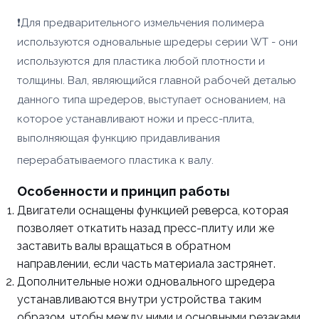
Товар
❗Для предварительного измельчения полимера
Ваше имя *
используются одновальные шредеры серии WT - они
Способ оплаты
Телефон *
используются для пластика любой плотности и
толщины. Вал, являющийся главной рабочей деталью
Телефон *
данного типа шредеров, выступает основанием, на
Номер телефона *
Сообщение
ОПТИМИЗАЦИЯ
которое устанавливают ножи и пресс-плита,
УПАКОВКИ С
выполняющая функцию придавливания
ПАЛЛЕТООБМОТЧИКОМ
Сообщение
перерабатываемого пластика к валу.
YJPO-1650-K
Доп. информация
Особенности и принцип работы
Купить
Согласен с условиями
политики
конфиденциальности
и
правилами обработки
Двигатели оснащены функцией реверса, которая
персональных данных
позволяет откатить назад пресс-плиту или же
Согласен с условиями
политики
заставить валы вращаться в обратном
конфиденциальности
и
правилами обработки
Согласен с условиями
политики
Отправить заявку
персональных данных
конфиденциальности
и
правилами обработки
направлении, если часть материала застрянет.
персональных данных
Дополнительные ножи одновального шредера
Отправить заявку
устанавливаются внутри устройства таким
📎 Прикрепить реквизиты
образом, чтобы между ними и основными резаками