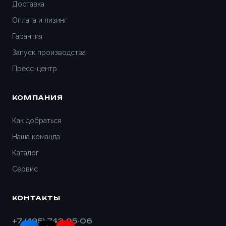
Доставка
Гатчина
Оплата и лизинг
Гарантия
Геленджик
Запуск производства
Дедовск
Пресс-центр
Дзержинск
КОМПАНИЯ
Дивногорск
Как добраться
Наша команда
Димитровград
Каталог
Дмитров
Сервис
Долгопрудный
КОНТАКТЫ
Домодедово
+7 (495) 743-95-06