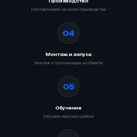
Производство
Изготавливаем на своём производстве
04
Монтаж и запуск
Монтаж и пусконаладка на объекте
05
Ваше имя *
Товар
Ваше имя *
Обучение
Способ оплаты
Обучаем персонал работе
Телефон *
Товар
Телефон *