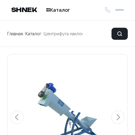
SHNEK
Каталог
Главная
/
Каталог
/
Центрифуга наклонная PZO 380/3500-CN