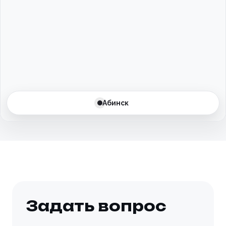
Балаково
Балашиха
Барнаул
Батайск
Абинск
Бахчисарай
Белгород
Белоусово
Березовский
Задать вопрос
Бийск