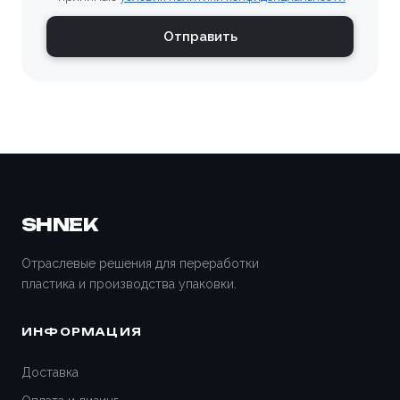
Владимир
Отправить
Волгоград
Волгодонск
Волжский
Вологда
SHNEK
Воронеж
Отраслевые решения для переработки
пластика и производства упаковки.
Всеволожск
ИНФОРМАЦИЯ
Вятские Поляны
Доставка
Гатчина