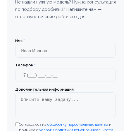
Не нашли нужную модель? Нужна консультация
по подбору дробилки? Напишите нам —
Богородицк
ответим в течение рабочего дня.
Болхов
Братск
Имя
*
Бронницы
Телефон
*
Брянск
Бугульма
Дополнительная информация
Великие Луки
Верхняя Пышма
Соглашаюсь на
обработку персональных данных
и
Владивосток
принимаю
условия политики конфиденциальности