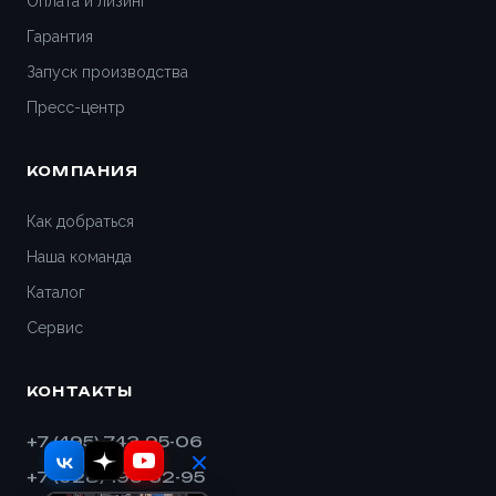
Оплата и лизинг
Гарантия
Геленджик
Запуск производства
Дедовск
Пресс-центр
Дзержинск
КОМПАНИЯ
Дивногорск
Как добраться
Наша команда
Димитровград
Каталог
Дмитров
Сервис
Долгопрудный
КОНТАКТЫ
Домодедово
+7 (495) 743-95-06
+7 (928) 193-32-95
Евпатория