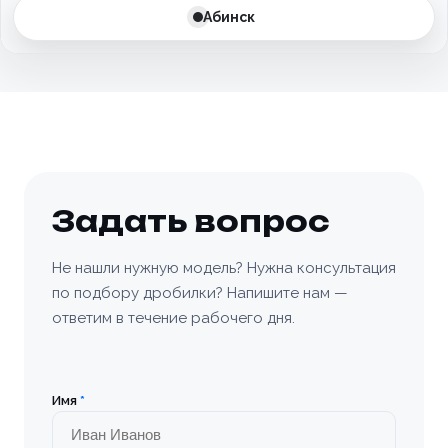
Абинск
Бахчисарай
Белгород
Белоусово
Березовский
Задать вопрос
Бийск
Не нашли нужную модель? Нужна консультация
по подбору дробилки? Напишите нам —
Богородицк
ответим в течение рабочего дня.
Болхов
Братск
Имя
*
Бронницы