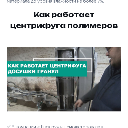
материала до уровня влажности не более 7%.
Как работает
центрифуга полимеров
Ваше имя *
Товар
Ваше имя *
Способ оплаты
Телефон *
✅ В компании «Шнек.ру» вы сможете заказать