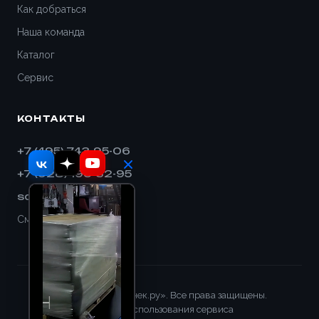
Дивногорск
Как добраться
Наша команда
Димитровград
Каталог
Дмитров
Сервис
Долгопрудный
КОНТАКТЫ
Домодедово
+7 (495) 743-95-06
+7 (928) 193-32-95
Евпатория
sales@shnek.ru
Егорьевск
Смотреть на карте
Ейск
Екатеринбург
© 2008–2026 «Шнек.ру». Все права защищены.
Правила использования сервиса