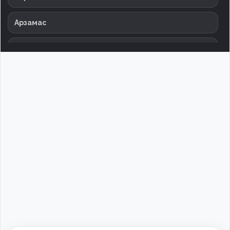
Арзамас
Армавир
Архангельск
Астрахань
Баксан
Балаково
Балашиха
Барнаул
Батайск