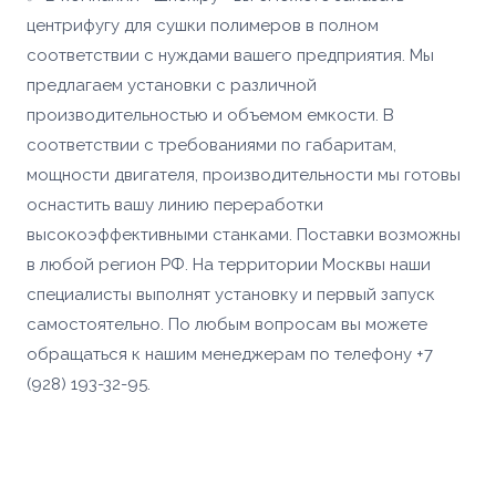
Телефон *
центрифугу для сушки полимеров в полном
Номер телефона *
Сообщение
ОПТИМИЗАЦИЯ
соответствии с нуждами вашего предприятия. Мы
УПАКОВКИ С
предлагаем установки с различной
ПАЛЛЕТООБМОТЧИКОМ
Сообщение
производительностью и объемом емкости. В
YJPO-1650-K
соответствии с требованиями по габаритам,
Доп. информация
Купить
мощности двигателя, производительности мы готовы
Согласен с условиями
политики
конфиденциальности
и
правилами обработки
оснастить вашу линию переработки
персональных данных
высокоэффективными станками. Поставки возможны
Согласен с условиями
политики
конфиденциальности
и
правилами обработки
Согласен с условиями
политики
в любой регион РФ. На территории Москвы наши
Отправить заявку
персональных данных
конфиденциальности
и
правилами обработки
специалисты выполнят установку и первый запуск
персональных данных
самостоятельно. По любым вопросам вы можете
Отправить заявку
обращаться к нашим менеджерам по телефону +7
📎 Прикрепить реквизиты
(928) 193-32-95.
Заказать