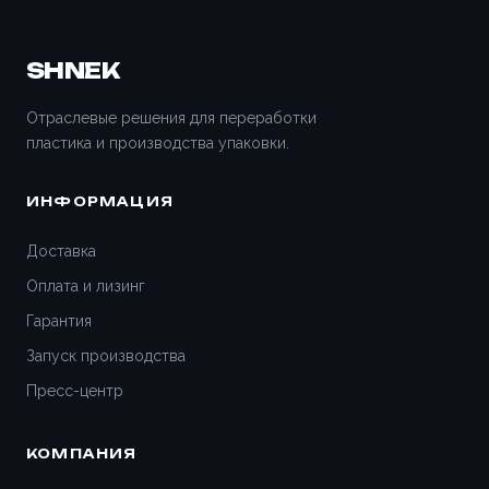
Вологда
SHNEK
Воронеж
Отраслевые решения для переработки
пластика и производства упаковки.
Всеволожск
ИНФОРМАЦИЯ
Вятские Поляны
Доставка
Гатчина
Оплата и лизинг
Гарантия
Геленджик
Запуск производства
Дедовск
Пресс-центр
Дзержинск
КОМПАНИЯ