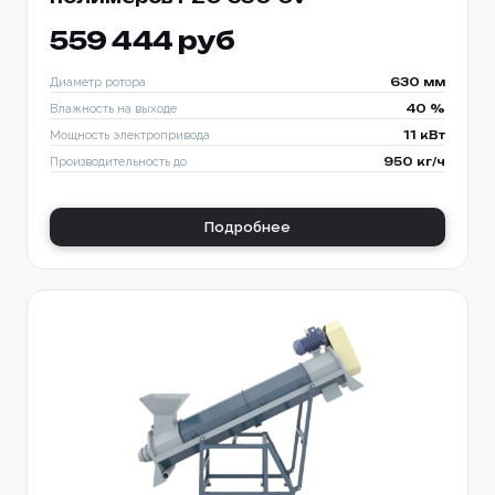
559 444 руб
Диаметр ротора
630 мм
Влажность на выходе
40 %
Мощность электропривода
11 кВт
Производительность до
950 кг/ч
Подробнее