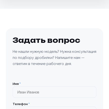
Белгород
Белоусово
Березовский
Задать вопрос
Бийск
Не нашли нужную модель? Нужна консультация
по подбору дробилки? Напишите нам —
Богородицк
ответим в течение рабочего дня.
Болхов
Братск
Имя
*
Бронницы
Телефон
*
Брянск