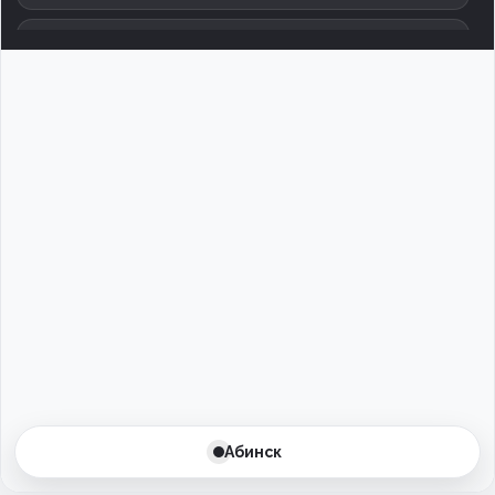
Армавир
Архангельск
Астрахань
Баксан
Балаково
Балашиха
Барнаул
Батайск
Абинск
Бахчисарай