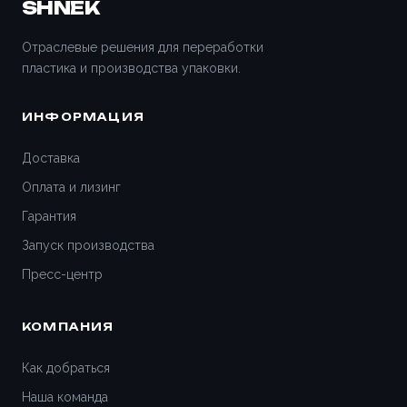
SHNEK
Воронеж
Отраслевые решения для переработки
пластика и производства упаковки.
Всеволожск
ИНФОРМАЦИЯ
Вятские Поляны
Доставка
Гатчина
Оплата и лизинг
Гарантия
Геленджик
Запуск производства
Дедовск
Пресс-центр
Дзержинск
КОМПАНИЯ
Дивногорск
Как добраться
Наша команда
Димитровград