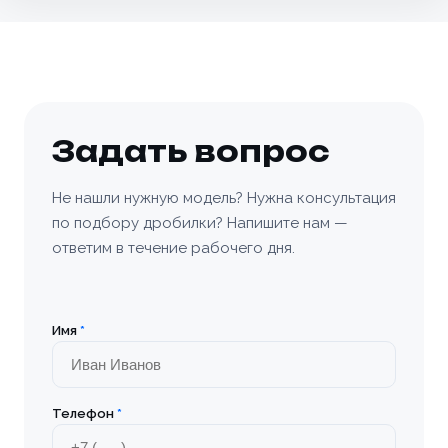
Белгород
Белоусово
Березовский
Задать вопрос
Бийск
Не нашли нужную модель? Нужна консультация
по подбору дробилки? Напишите нам —
Богородицк
ответим в течение рабочего дня.
Болхов
Братск
Имя
*
Бронницы
Телефон
*
Брянск