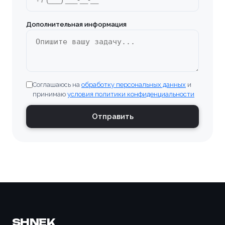
Бугульма
Дополнительная информация
Великие Луки
Верхняя Пышма
Соглашаюсь на
обработку персональных данных
и
Владивосток
принимаю
условия политики конфиденциальности
Владимир
Отправить
Волгоград
Волгодонск
Волжский
Вологда
SHNEK