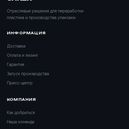
Воронеж
Отраслевые решения для переработки
пластика и производства упаковки.
Всеволожск
ИНФОРМАЦИЯ
Вятские Поляны
Доставка
Гатчина
Оплата и лизинг
Гарантия
Геленджик
Запуск производства
Дедовск
Пресс-центр
Дзержинск
КОМПАНИЯ
Дивногорск
Как добраться
Наша команда
Димитровград