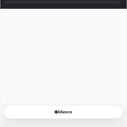
Армавир
Архангельск
Астрахань
Баксан
Балаково
Балашиха
Барнаул
Батайск
Абинск
Бахчисарай