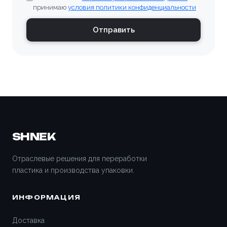
Владивосток
принимаю
условия политики конфиденциальности
Владимир
Отправить
Волгоград
Волгодонск
Волжский
Вологда
SHNEK
Воронеж
Отраслевые решения для переработки
пластика и производства упаковки.
Всеволожск
ИНФОРМАЦИЯ
Вятские Поляны
Доставка