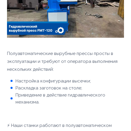
Полуавтоматические вырубные прессы просты в
Ваше имя *
эксплуатации и требуют от оператора выполнения
Товар
нескольких действий:
Ваше имя *
Настройка конфигурации высечки;
Способ оплаты
Телефон *
Раскладка заготовок на столе;
Приведение в действие гидравлического
Телефон *
механизма.
Номер телефона *
Сообщение
ОПТИМИЗАЦИЯ
УПАКОВКИ С
ПАЛЛЕТООБМОТЧИКОМ
Сообщение
⚡ Наши станки работают в полуавтоматическом
YJPO-1650-K