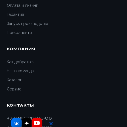
Гатчина
Оплата и лизинг
Гарантия
Геленджик
Запуск производства
Дедовск
Пресс-центр
Дзержинск
КОМПАНИЯ
Дивногорск
Как добраться
Наша команда
Димитровград
Каталог
Дмитров
Сервис
Долгопрудный
КОНТАКТЫ
Домодедово
+7 (495) 743-95-06