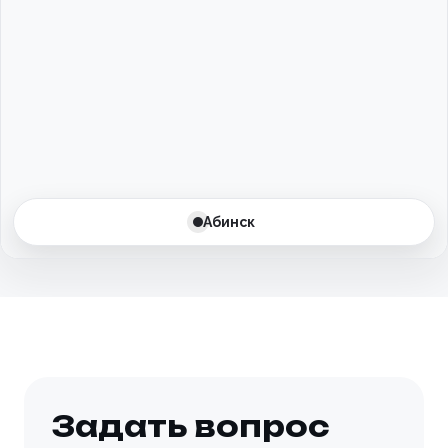
Баксан
Балаково
Балашиха
Барнаул
Батайск
Абинск
Бахчисарай
Белгород
Белоусово
Березовский
Задать вопрос