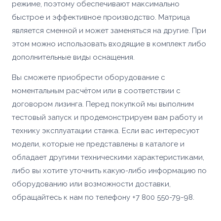
режиме, поэтому обеспечивают максимально
Доп. информация
Купить
быстрое и эффективное производство. Матрица
Согласен с условиями
политики
конфиденциальности
и
правилами обработки
является сменной и может заменяться на другие. При
персональных данных
этом можно использовать входящие в комплект либо
Согласен с условиями
политики
конфиденциальности
и
правилами обработки
Согласен с условиями
политики
дополнительные виды оснащения.
Отправить заявку
персональных данных
конфиденциальности
и
правилами обработки
персональных данных
Вы сможете приобрести оборудование с
Отправить заявку
моментальным расчётом или в соответствии с
📎 Прикрепить реквизиты
договором лизинга. Перед покупкой мы выполним
тестовый запуск и продемонстрируем вам работу и
Заказать
технику эксплуатации станка. Если вас интересуют
модели, которые не представлены в каталоге и
обладает другими техническими характеристиками,
либо вы хотите уточнить какую-либо информацию по
оборудованию или возможности доставки,
обращайтесь к нам по телефону +7 800 550-79-98.