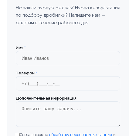
Бийск
Не нашли нужную модель? Нужна консультация
по подбору дробилки? Напишите нам —
Богородицк
ответим в течение рабочего дня.
Болхов
Братск
Имя
*
Бронницы
Телефон
*
Брянск
Бугульма
Дополнительная информация
Великие Луки
Верхняя Пышма
Соглашаюсь на
обработку персональных данных
и