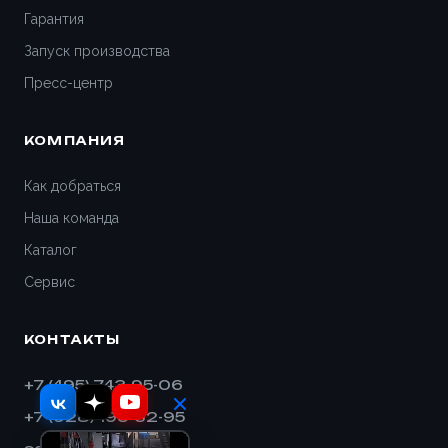
Гарантия
Геленджик
Запуск производства
Дедовск
Пресс-центр
Дзержинск
КОМПАНИЯ
Дивногорск
Как добраться
Наша команда
Димитровград
Каталог
Дмитров
Сервис
Долгопрудный
КОНТАКТЫ
Домодедово
+7 (495) 743-95-06
+7 (928) 193-32-95
Евпатория