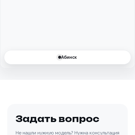
Балаково
Балашиха
Барнаул
Батайск
Абинск
Бахчисарай
Белгород
Белоусово
Березовский
Задать вопрос
Бийск
Не нашли нужную модель? Нужна консультация