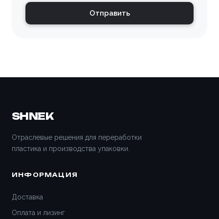
Владимир
Отправить
Волгоград
Волгодонск
Волжский
Вологда
SHNEK
Воронеж
Отраслевые решения для переработки
пластика и производства упаковки.
Всеволожск
ИНФОРМАЦИЯ
Вятские Поляны
Доставка
Гатчина
Оплата и лизинг