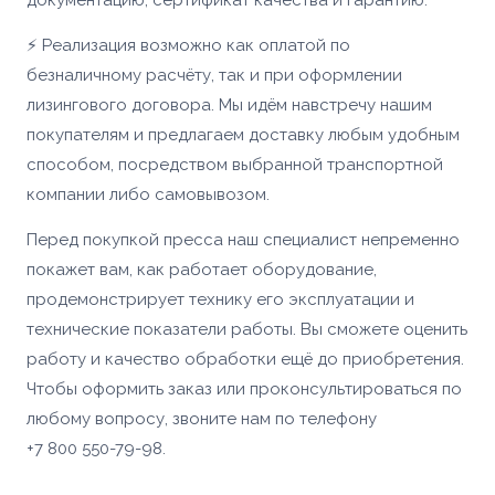
Доп. информация
Купить
Согласен с условиями
политики
⚡ Реализация возможно как оплатой по
конфиденциальности
и
правилами обработки
персональных данных
безналичному расчёту, так и при оформлении
Согласен с условиями
политики
лизингового договора. Мы идём навстречу нашим
конфиденциальности
и
правилами обработки
Согласен с условиями
политики
Отправить заявку
персональных данных
конфиденциальности
и
правилами обработки
покупателям и предлагаем доставку любым удобным
персональных данных
способом, посредством выбранной транспортной
Отправить заявку
компании либо самовывозом.
📎 Прикрепить реквизиты
Перед покупкой пресса наш специалист непременно
Заказать
покажет вам, как работает оборудование,
продемонстрирует технику его эксплуатации и
технические показатели работы. Вы сможете оценить
работу и качество обработки ещё до приобретения.
Чтобы оформить заказ или проконсультироваться по
любому вопросу, звоните нам по телефону
+7 800 550-79-98.