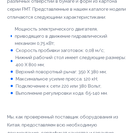
различных отверстий в бумаге и форм из картона
серии FMT. Представленные в нашем каталоге модели
отличаются следующими характеристиками:
Мощность электрического двигателя,
приводящего в движение гидравлический
механизм 0,75 кВт;
Скорость пробивки заготовок: 0,08 м/с;
Ваше имя *
Нижний рабочий стол имеет следующие размеры:
Товар
400 X 800 мм;
Ваше имя *
Верхний поворотный рычаг: 350 Х 380 мм;
Способ оплаты
Максимальное усилие пресса: 120 кН;
Телефон *
Подключение к сети 220 или 380 Вольт;
Выполнение регулировки хода: 65-140 мм.
Телефон *
Номер телефона *
Сообщение
ОПТИМИЗАЦИЯ
УПАКОВКИ С
Мы, как проверенный поставщик оборудования из
ПАЛЛЕТООБМОТЧИКОМ
Сообщение
Китая, предоставляем всю необходимую
YJPO-1650-K
документацию, сертификат качества и гарантию.