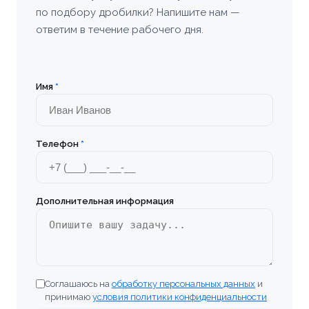
по подбору дробилки? Напишите нам —
Богородицк
ответим в течение рабочего дня.
Болхов
Братск
Имя
*
Бронницы
Телефон
*
Брянск
Бугульма
Дополнительная информация
Великие Луки
Верхняя Пышма
Соглашаюсь на
обработку персональных данных
и
Владивосток
принимаю
условия политики конфиденциальности