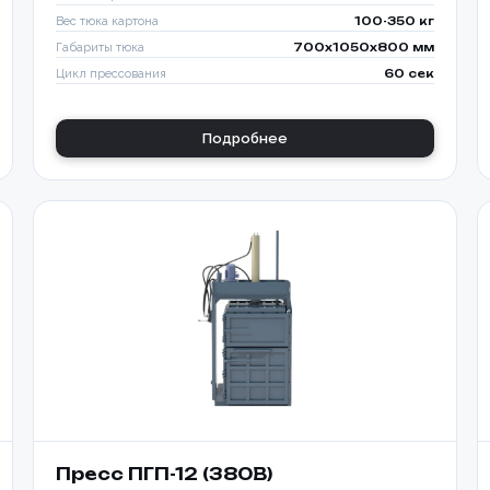
Вес тюка картона
100-350 кг
Габариты тюка
700x1050x800 мм
Цикл прессования
60 сек
Подробнее
Пресс ПГП-12 (380В)