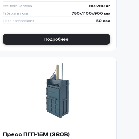
Вес тюка картона
80-280 кг
Габариты тюка
750x1100x900 мм
Цикл прессования
50 сек
Подробнее
Пресс ПГП-15М (380В)