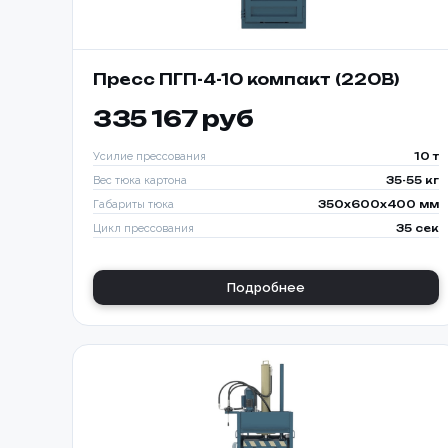
Пресс ПГП-4-10 компакт (220В)
335 167 руб
Усилие прессования
10 т
Вес тюка картона
35-55 кг
Габариты тюка
350x600x400 мм
Цикл прессования
35 сек
Подробнее