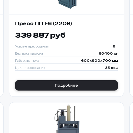
Пресс ПГП-6 (220В)
339 887 руб
Усилие прессования
6 т
Вес тюка картона
60-100 кг
Габариты тюка
600x900x700 мм
Цикл прессования
35 сек
Подробнее