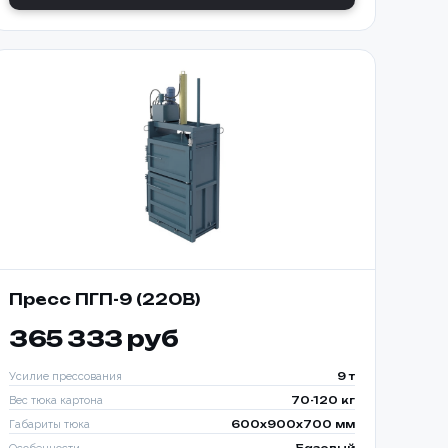
ТООБМОТЧИКОМ
650-K
Пресс ПГП-9 (220В)
365 333 руб
Усилие прессования
9 т
Вес тюка картона
70-120 кг
Габариты тюка
600x900x700 мм