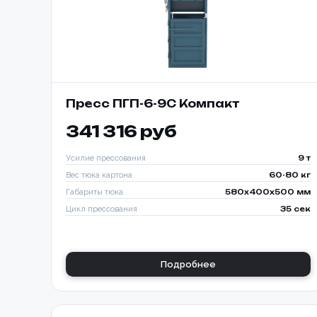
Пресс ПГП-6-9С Компакт
341 316 руб
Усилие прессования
9 т
Вес тюка картона
60-80 кг
Габариты тюка
580x400x500 мм
Цикл прессования
35 сек
Подробнее