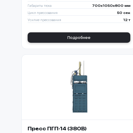
Габариты тюка
700x1050x800 мм
Цикл прессования
50 сек
Усилие прессования
12 т
Подробнее
Пресс ПГП-14 (380В)