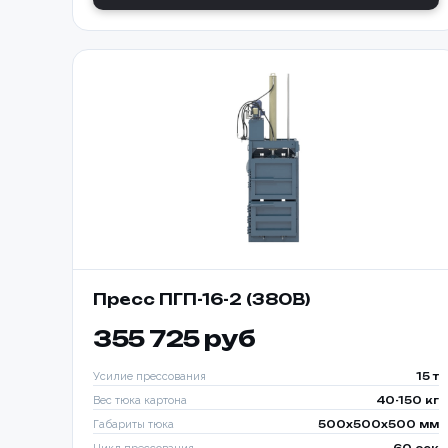
Номер те
Согласе
персона
📎 При
Пресс ПГП-16-2 (380В)
355 725 руб
Усилие прессования
15 т
Вес тюка картона
40-150 кг
Габариты тюка
500x500x500 мм