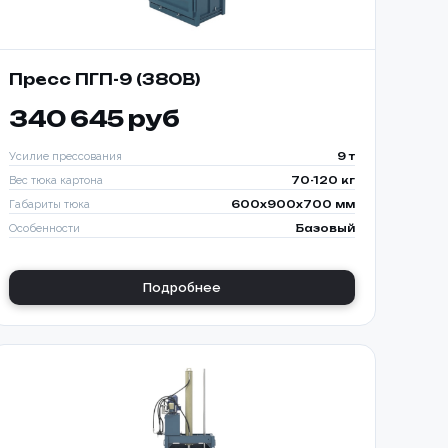
Пресс ПГП-9 (380В)
340 645 руб
Усилие прессования
9 т
Вес тюка картона
70-120 кг
Габариты тюка
600x900x700 мм
Особенности
Базовый
Подробнее