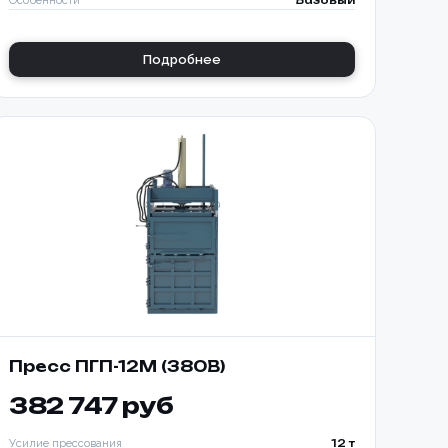
Особенности
Базовый
Подробнее
Пресс ПГП-12М (380В)
382 747 руб
Усилие прессования
12 т