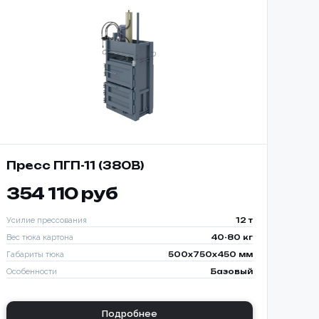
Пресс ПГП-11 (380В)
354 110 руб
Усилие прессования
12 т
Вес тюка картона
40-80 кг
Габариты тюка
500x750x450 мм
Особенности
Базовый
ИЗАЦИЯ
КИ С
Подробнее