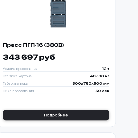
Пресс ПГП-16 (380В)
343 697 руб
Усилие прессования
12 т
Вес тюка картона
40-130 кг
Габариты тюка
500x750x500 мм
Цикл прессования
50 сек
Подробнее