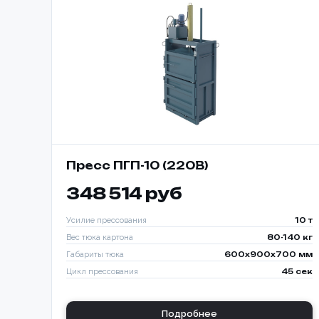
Пресс ПГП-10 (220В)
348 514 руб
Усилие прессования
10 т
Вес тюка картона
80-140 кг
Габариты тюка
600x900x700 мм
Цикл прессования
45 сек
Способ о
Подробнее