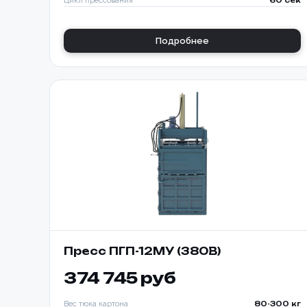
Цикл прессования
60 сек
Подробнее
Пресс ПГП-12МУ (380В)
374 745 руб
Вес тюка картона
80-300 кг