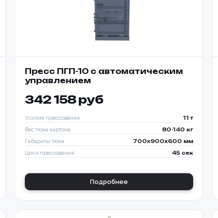
Пресс ПГП-10 с автоматическим
управлением
342 158 руб
Усилие прессования
11 т
Вес тюка картона
80-140 кг
Габариты тюка
700x900x600 мм
Цикл прессования
45 сек
Подробнее