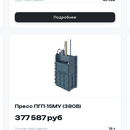
Цикл прессования
45 сек
Подробнее
Пресс ПГП-15МУ (380В)
377 587 руб
Усилие прессования
15 т