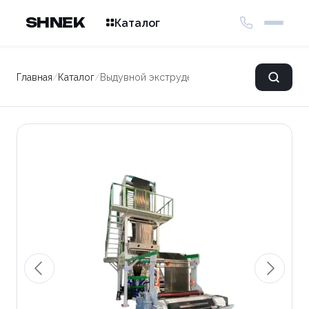
SHNEK
Каталог
Главная
/
Каталог
/
Выдувной экструдер для производства одн