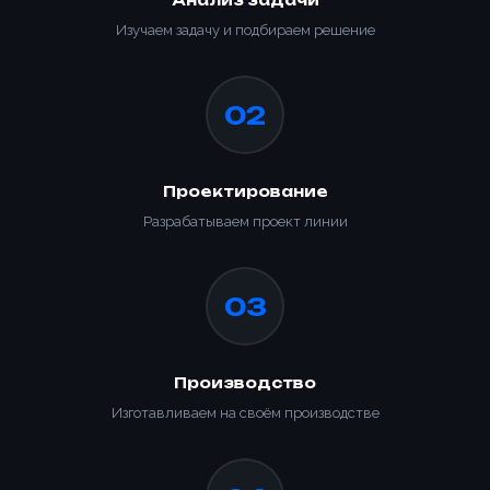
Анализ задачи
Изучаем задачу и подбираем решение
02
Ваше имя *
Проектирование
Товар
Разрабатываем проект линии
Ваше имя *
Способ оплаты
Телефон *
Товар
03
Телефон *
Номер телефона *
Номер телефона *
Сообщение
ОПТИМИЗАЦИЯ
Производство
УПАКОВКИ С
ПАЛЛЕТООБМОТЧИКОМ
Изготавливаем на своём производстве
Сообщение
YJPO-1650-K
Почта
Доп. информация
Купить
Согласен с условиями
политики