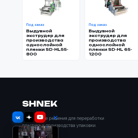
Под заказ
Под заказ
Выдувной
Выдувной
экструдер для
экструдер для
производства
производства
однослойной
однослойной
пленки SD-HL55-
пленки SD-HL 65-
800
1200
SHNEK
Отраслевые решения для переработки
пластика и производства упаковки.