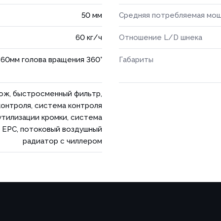
50 мм
Средняя потребляемая мо
60 кг/ч
Отношение L/D шнека
60мм голова вращения 360°
Габариты
нож, быстросменный фильтр,
контроля, система контроля
утилизации кромки, сиcтема
 EPC, потоковый воздушный
радиатор с чиллером
Товар
Ваше имя *
Ваше имя *