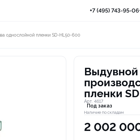
+7 (495) 743-95-06
тва однослойной пленки SD-HL50-600
Выдувной 
производс
пленки S
Арт. 4617
Под заказ
Наличие по складам
2 002 000