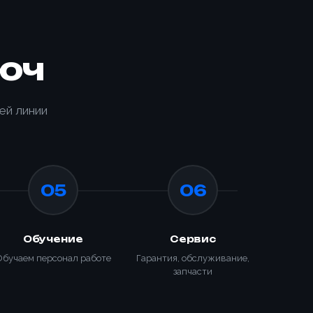
ИЗАЦИЯ
КИ С
юч
ТООБМОТЧИКОМ
650-K
ей линии
05
06
Обучение
Сервис
Обучаем персонал работе
Гарантия, обслуживание,
запчасти