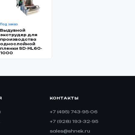
Под заказ
Выдувной
экструдер для
производства
однослойной
пленки SD-HL60-
1000
Я
КОНТАКТЫ
+7 (495) 743-95-06
я
+7 (928) 193-32-95
а
sales@shnek.ru