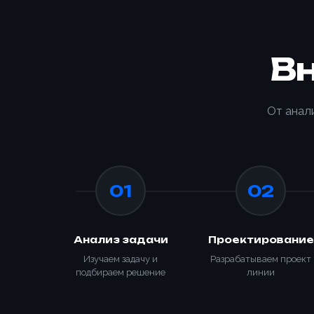
В
Способ о
Номер те
От анал
Номер те
Согласе
персона
01
02
Согласе
персона
Зака
📎 При
Анализ задачи
Проектирование
Изучаем задачу и
Разрабатываем проект
подбираем решение
линии