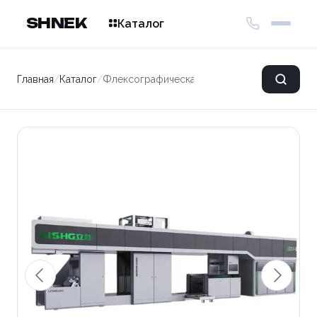
SHNEK
Каталог
Главная
/
Каталог
/
Флексографическая печатная машина LS MA