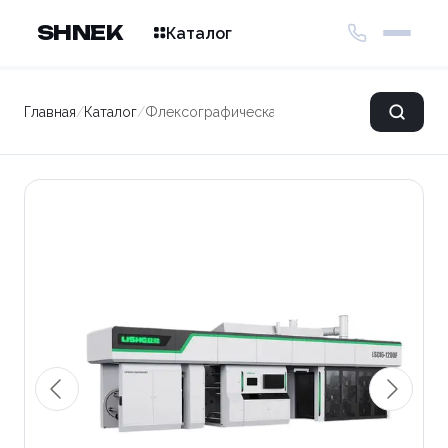
SHNEK
Каталог
Главная
/
Каталог
/
Флексографическая печатная машина LS MA