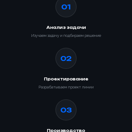
01
Анализ задачи
Изучаем задачу и подбираем решение
02
Ваше имя *
Проектирование
Товар
Разрабатываем проект линии
Ваше имя *
Способ оплаты
Телефон *
Товар
03
Телефон *
Номер телефона *
Номер телефона *
Сообщение
ОПТИМИЗАЦИЯ
Производство