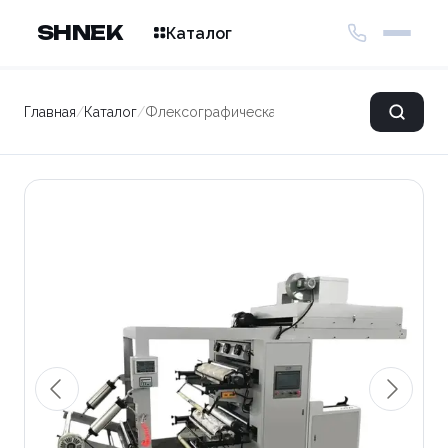
SHNEK
Каталог
Главная
/
Каталог
/
Флексографическая печатная машина ZYT2