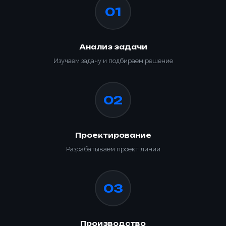
01
Анализ задачи
Изучаем задачу и подбираем решение
02
Ваше имя *
Проектирование
Товар
Разрабатываем проект линии
Ваше имя *
Способ оплаты
Телефон *
Товар
03
Телефон *
Номер телефона *
Номер телефона *
Сообщение
ОПТИМИЗАЦИЯ
Производство