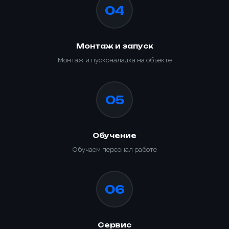
04
Отправить заявку
Заказать
📎 Прикрепить реквизиты
Монтаж и запуск
Заказать
Монтаж и пусконаладка на объекте
05
Обучение
Обучаем персонал работе
06
Сервис