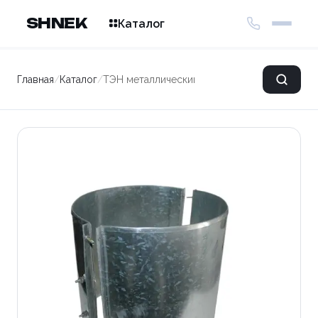
SHNEK
Каталог
Главная
/
Каталог
/
ТЭН металлический 300*275