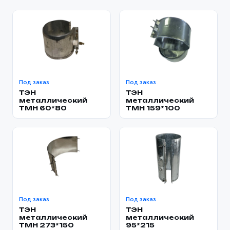
персональных данных
конфиденциальности
и
правилами обработки
персональных данных
персональных данных
Отправить заявку
Заказать
📎 Прикрепить реквизиты
Заказать
Под заказ
Под заказ
ТЭН
ТЭН
металлический
металлический
TMH 60*80
TMH 159*100
Под заказ
Под заказ
ТЭН
ТЭН
металлический
металлический
TMH 273*150
95*215