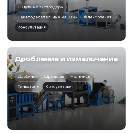
Выдувные экструдеры
Пакетоделательные машины
Флексопечать
Консультация
Дробление и измельчение
Дробилки
Шредеры
Мельницы
Гильотины
Консультация