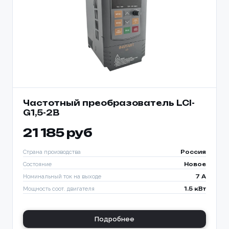
Частотный преобразователь LCI-
G1,5-2B
21 185 руб
Страна производства
Россия
Состояние
Новое
Номинальный ток на выходе
7 A
Мощность соот. двигателя
1.5 кВт
Подробнее