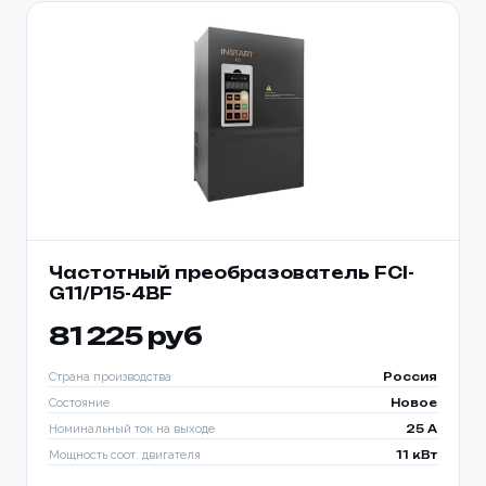
Частотный преобразователь FCI-
G11/P15-4BF
81 225 руб
Страна производства
Россия
Состояние
Новое
Номинальный ток на выходе
25 A
Мощность соот. двигателя
11 кВт