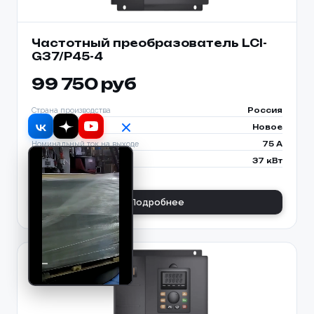
Частотный преобразователь LCI-
G37/P45-4
99 750 руб
Страна производства
Россия
Состояние
Новое
Номинальный ток на выходе
75 A
Мощность соот. двигателя
37 кВт
Подробнее