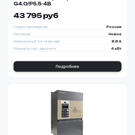
G4.0/P5.5-4B
43 795 руб
Страна производства
Россия
Состояние
Новое
Номинальный ток на выходе
8.8 A
Мощность соот. двигателя
4 кВт
Подробнее