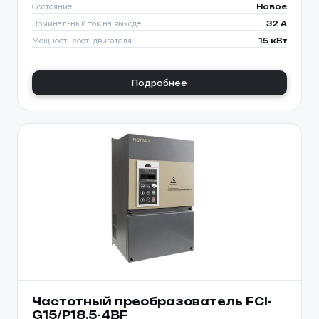
Состояние
Новое
Номинальный ток на выходе
32 A
Мощность соот. двигателя
15 кВт
Подробнее
Частотный преобразователь FCI-
G15/P18.5-4BF