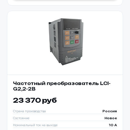
Частотный преобразователь LCI-
Ваше имя *
G2,2-2B
Товар
23 370 руб
Ваше имя *
Способ оплаты
Телефон *
Страна производства
Россия
Состояние
Новое
Номинальный ток на выходе
10 A
Телефон *