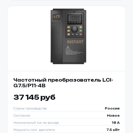
Частотный преобразователь LCI-
G7.5/P11-4B
37 145 руб
Страна производства
Россия
Состояние
Новое
Номинальный ток на выходе
18 A
Мощность соот. двигателя
7.5 кВт