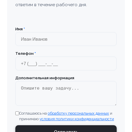
ответим в течение рабочего дня.
Болхов
Братск
Имя
*
Бронницы
Телефон
*
Брянск
Бугульма
Дополнительная информация
Великие Луки
Верхняя Пышма
Соглашаюсь на
обработку персональных данных
и
Владивосток
принимаю
условия политики конфиденциальности
Владимир