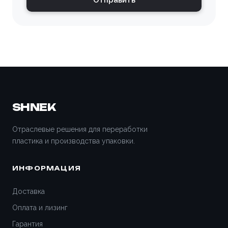
Отправить
Волгоград
Волгодонск
Волжский
Вологда
SHNEK
Воронеж
Отраслевые решения для переработки
пластика и производства упаковки.
Всеволожск
ИНФОРМАЦИЯ
Вятские Поляны
Доставка
Гатчина
Оплата и лизинг
Гарантия
Геленджик