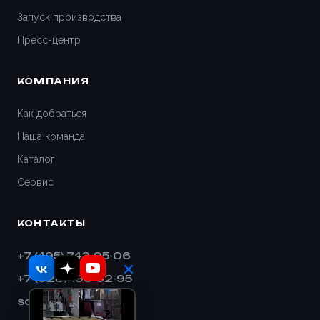
Запуск производства
Дедовск
Пресс-центр
Дзержинск
КОМПАНИЯ
Дивногорск
Как добраться
Наша команда
Димитровград
Каталог
Дмитров
Сервис
Долгопрудный
КОНТАКТЫ
Домодедово
+7 (495) 743-95-06
+7 (928) 193-32-95
Евпатория
sales@shnek.ru
Егорьевск