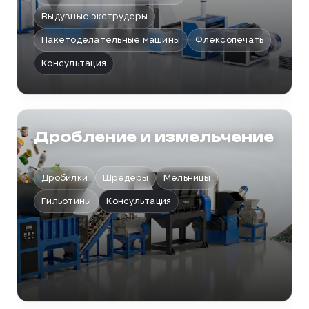
Выдувные экструдеры
Пакетоделательные машины
Флексопечать
Консультация
Дробление и измельчение
Дробилки
Шредеры
Мельницы
Гильотины
Консультация