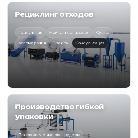
Отправить заявку
Рециклинг отходов
Грануляция
Мойка и сепарация
Сушка
Агломерация
Прессы
Консультация
Производство гибкой
упаковки
Плоскощелевые экструдеры