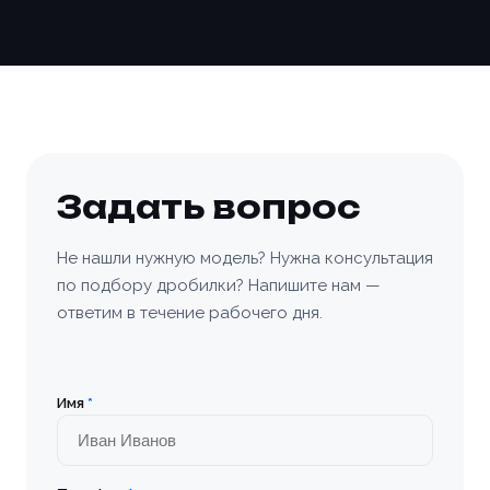
конфиденциальности
и
правилами обработки
Отправить заявку
персональных данных
конфиденциальности
и
правилами обработки
персональных данных
персональных данных
Отправить заявку
Заказать
📎 Прикрепить реквизиты
Заказать
Задать вопрос
Не нашли нужную модель? Нужна консультация
по подбору дробилки? Напишите нам —
ответим в течение рабочего дня.
Имя
*