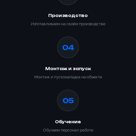
Производство
Изготавливаем на своём производстве
Ваше имя *
Товар
04
Ваше имя *
Способ оплаты
Телефон *
Товар
Монтаж и запуск
Телефон *
Монтаж и пусконаладка на объекте
Номер телефона *
Номер телефона *
Сообщение
ОПТИМИЗАЦИЯ
УПАКОВКИ С
05
ПАЛЛЕТООБМОТЧИКОМ
Сообщение
YJPO-1650-K
Почта
Доп. информация
Купить
Обучение
Согласен с условиями
политики
конфиденциальности
и
правилами обработки
Обучаем персонал работе
персональных данных