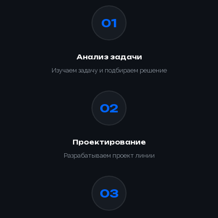
01
Анализ задачи
Изучаем задачу и подбираем решение
02
Ваше имя *
Проектирование
Товар
Разрабатываем проект линии
Ваше имя *
Способ оплаты
Телефон *
Товар
03
Телефон *
Номер телефона *
Номер телефона *
Сообщение