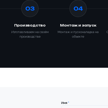
Сообщение
лефона *
Доп. информация
03
04
Купить
н с условиями
политики конфиденциальности
и
правилами обработки
Согласен с условиями
политики конфиденциальности
и
Производство
Монтаж и запуск
льных данных
правилами обработки персональных данных
н с условиями
политики конфиденциальности
и
правилами обработки
Изготавливаем на своём
Монтаж и пусконаладка на
Согласен с условиями
политики конфиденциальности
и
льных данных
производстве
объекте
правилами обработки персональных данных
зать
Отправить заявку
крепить реквизиты
Заказать
Отправить заявку
Имя
*