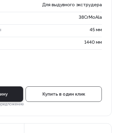
Для выдувного экструдера
38CrMoAla
ы
45 мм
1440 мм
зину
Купить в один клик
 предложение