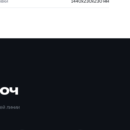
овки
1440x230x230 мм
юч
ИЗАЦИЯ
ей линии
КИ С
ТООБМОТЧИКОМ
650-K