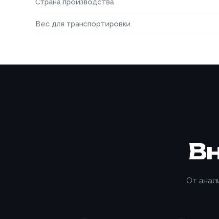
Страна производства
Вес для транспортировки
В
От анал
Способ о
Номер те