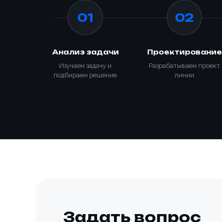
Номер те
01
02
Согласе
Анализ задачи
Проектирование
персона
Согласе
Изучаем задачу и
Разрабатываем проект
персона
подбираем решение
линии
Зака
📎 При
Задать вопрос