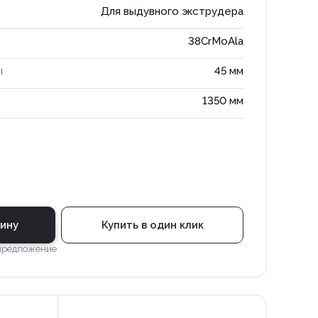
Для выдувного экструдера
38CrMoAla
ы
45 мм
1350 мм
зину
Купить в один клик
 предложение