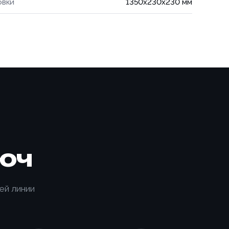
овки
1350x230x230 мм
юч
ИЗАЦИЯ
ей линии
КИ С
ТООБМОТЧИКОМ
650-K