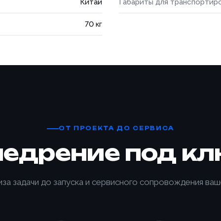
Китай
Габариты для транспортир
70 кг
Товар
Ваше имя *
ОТ ПРОЕКТА ДО СЕРВИСА
недрение под кл
Ваше имя *
Товар
ОПТИМ
Телефон *
иза задачи до запуска и сервисного сопровождения ваш
УПАКОВ
Телефон *
платы
ПАЛЛЕ
Сообщение
YJPO-1
лефона *
Почта