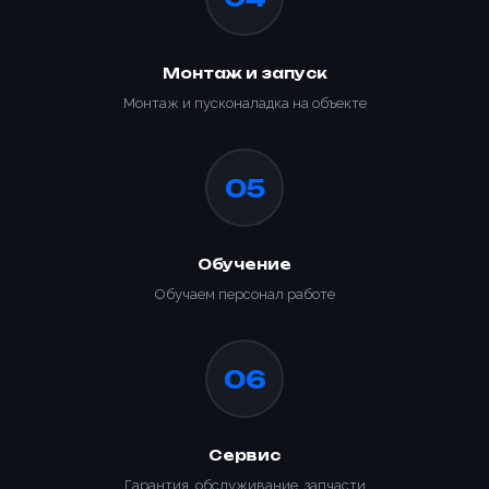
Монтаж и запуск
Монтаж и пусконаладка на объекте
05
Обучение
Обучаем персонал работе
Ваше имя *
Товар
Ваше имя *
06
Способ оплаты
Телефон *
Товар
Телефон *
Сервис
Номер телефона *
Номер телефона *
Сообщение
Гарантия, обслуживание, запчасти