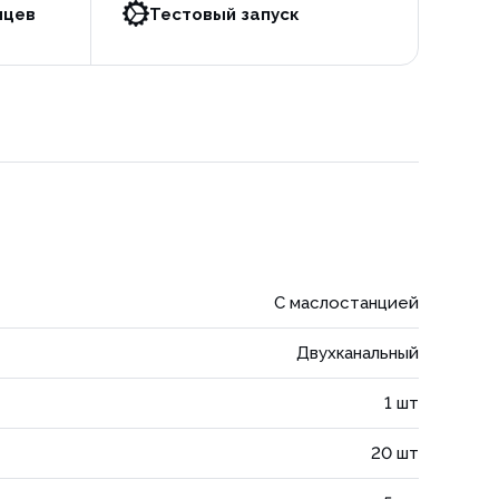
яцев
Тестовый запуск
С маслостанцией
Двухканальный
1 шт
20 шт