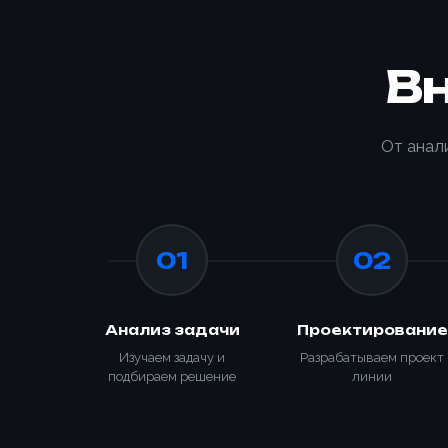
В
От анал
Способ о
Номер те
01
02
Номер те
Согласе
Анализ задачи
Проектирование
персона
Изучаем задачу и
Разрабатываем проект
Согласе
подбираем решение
линии
персона
Зака
📎 При