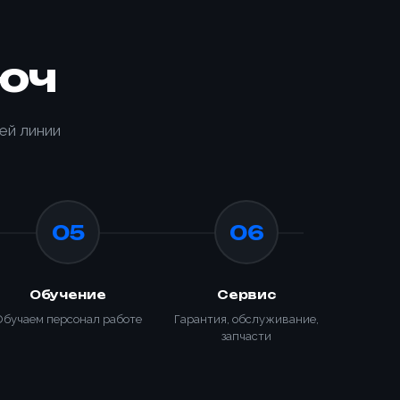
юч
ИЗАЦИЯ
ей линии
КИ С
ТООБМОТЧИКОМ
650-K
05
06
Обучение
Сервис
Обучаем персонал работе
Гарантия, обслуживание,
запчасти