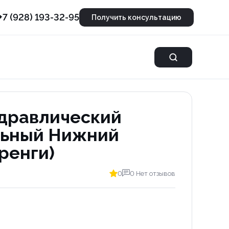
+7 (928) 193-32-95
Получить консультацию
дравлический
льный Нижний
ренги)
0
0 Нет отзывов