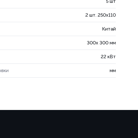
5 шт
2 шт. 250х110
Китай
300x 300 мм
22 кВт
овки
мм