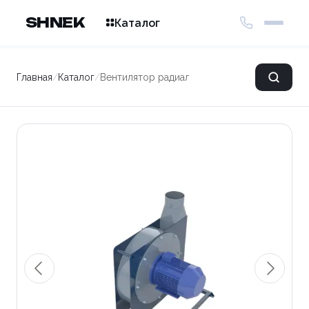
SHNEK
Каталог
Главная
/
Каталог
/
Вентилятор радиальный (мотор-улитка) PZO