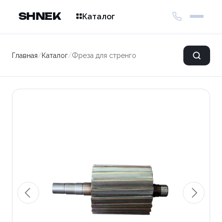
SHNEK
Каталог
Главная
/
Каталог
/
Фреза для стренгореза FR-160