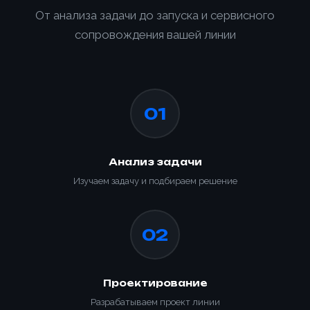
От анализа задачи до запуска и сервисного
сопровождения вашей линии
01
Ваше имя *
Анализ задачи
Товар
Изучаем задачу и подбираем решение
Ваше имя *
Способ оплаты
Телефон *
Товар
02
Телефон *
Номер телефона *
Номер телефона *
Сообщение
ОПТИМИЗАЦИЯ
Проектирование
УПАКОВКИ С
Разрабатываем проект линии
ПАЛЛЕТООБМОТЧИКОМ
Сообщение