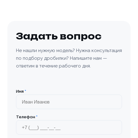
Согласен с условиями
политики
конфиденциальности
и
правилами обработки
Согласен с условиями
политики
конфиденциальности
и
правилами обработки
Отправить заявку
персональных данных
конфиденциальности
и
правилами обработки
персональных данных
персональных данных
Отправить заявку
Заказать
📎 Прикрепить реквизиты
Задать вопрос
Заказать
Не нашли нужную модель? Нужна консультация
по подбору дробилки? Напишите нам —
ответим в течение рабочего дня.
Имя
*
Телефон
*