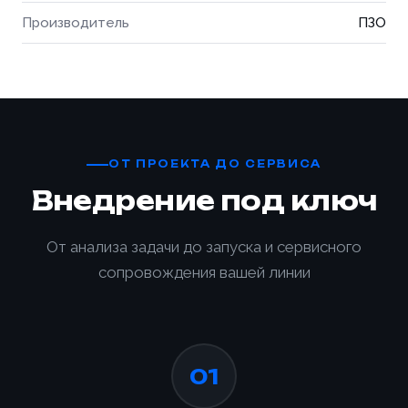
Производитель
ПЗО
ОТ ПРОЕКТА ДО СЕРВИСА
Внедрение под ключ
От анализа задачи до запуска и сервисного
сопровождения вашей линии
Ваше имя *
Товар
Ваше имя *
01
Способ оплаты
Телефон *
Товар