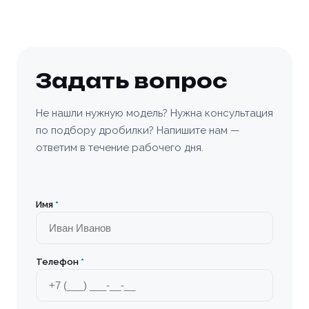
Согласен с условиями
политики
Согласен с условиями
политики
конфиденциальности
и
правилами обработки
Согласен с условиями
политики
конфиденциальности
и
правилами обработки
Отправить заявку
персональных данных
конфиденциальности
и
правилами обработки
персональных данных
персональных данных
Отправить заявку
Заказать
Задать вопрос
📎 Прикрепить реквизиты
Заказать
Не нашли нужную модель? Нужна консультация
по подбору дробилки? Напишите нам —
ответим в течение рабочего дня.
Имя
*
Телефон
*