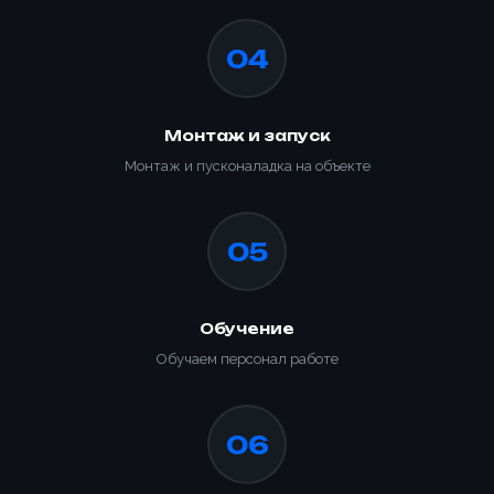
04
Монтаж и запуск
Монтаж и пусконаладка на объекте
05
Ваше имя *
Товар
Ваше имя *
Обучение
Способ оплаты
Телефон *
Товар
Обучаем персонал работе
Телефон *
Номер телефона *
Номер телефона *
Сообщение
ОПТИМИЗАЦИЯ
06
УПАКОВКИ С