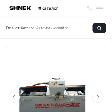
SHNEK
Каталог
Главная
/
Каталог
/
Автоматический заточной станок для плоск